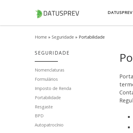
Skip to content
DATUSPREV
Home
»
Seguridade
»
Portabilidade
SEGURIDADE
Po
Nomenclaturas
Porta
Formulários
termo
Imposto de Renda
Conta
Portabilidade
Regu
Resgaste
BPD
Autopatrocínio