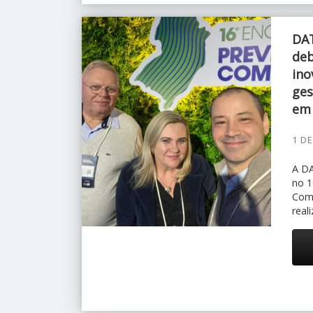
DA
deb
ino
ges
em 
1 D
A D
no 1
Comp
real