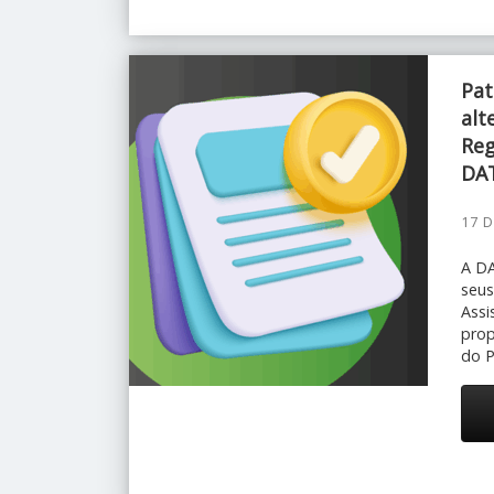
Pat
alt
Re
DA
17 D
A D
seus
Assi
prop
do P