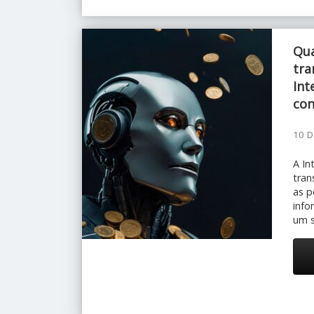
Qua
tra
Int
con
10 D
A In
tra
as p
info
um s