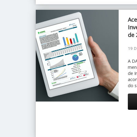
Ace
Inv
de 
19 
A D
mens
de I
aco
do s