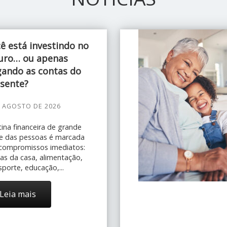
ê está investindo no
uro… ou apenas
ando as contas do
sente?
E AGOSTO DE 2026
tina financeira de grande
e das pessoas é marcada
compromissos imediatos:
as da casa, alimentação,
sporte, educação,...
Leia mais