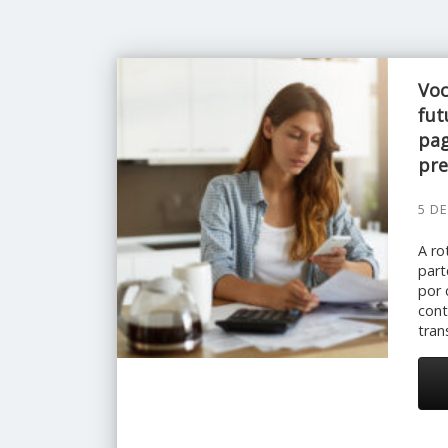
Voc
fut
pag
pre
5 D
A ro
part
por 
cont
tran