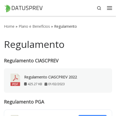
Search
Skip to content
Me
Home
»
Plano e Benefícios
»
Regulamento
Regulamento
Regulamento CIASCPREV
Regulamento CIASCPREV 2022
425.27 KB
01/02/2023
Regulamento PGA