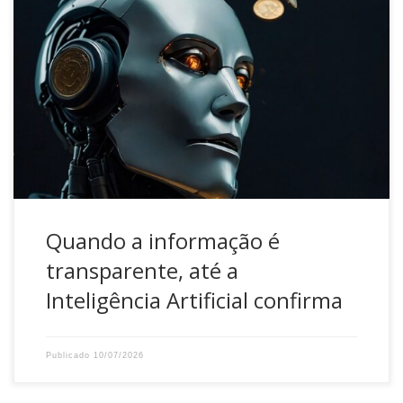
A Inteligência Artificial vem transformando a forma como
as pessoas pesquisam informações. Antes de acessar um
site ou entrar em contato com uma empresa, é cada vez
mais comum recorrer a ferramentas de IA para esclarecer
dúvidas e compreender melhor determinados assuntos. Na
área da previdência complementar, essa tendência
também […]
Quando a informação é
transparente, até a
Inteligência Artificial confirma
Publicado
10/07/2026