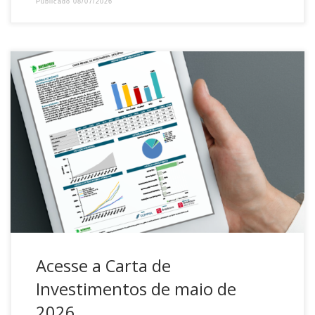
Publicado
08/07/2026
A DATUSPREV publica mensalmente no site a Carta de
Investimentos para acompanhamento do retorno do seu
Plano de Benefícios. No documento é possível consultar o
histórico de rentabilidade, comparativo com indicadores,
distribuição por segmento e evolução patrimonial. Além de
comentários sobre o cenário econômico brasileiro e
internacional. Para acessar, no […]
Acesse a Carta de
Investimentos de maio de
2026