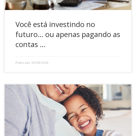
Você está investindo no
futuro… ou apenas pagando as
contas …
Publicado
05/08/2026
O maior legado dos avós vai muito além das lembranças:
está nos valores, nos ensinamentos e na importância de
pensar nas próximas gerações. Neste Dia dos Avós,
comemorado em 26 de julho, a DATUSPREV homenageia
aqueles que, com sua experiência e dedicação, mostram