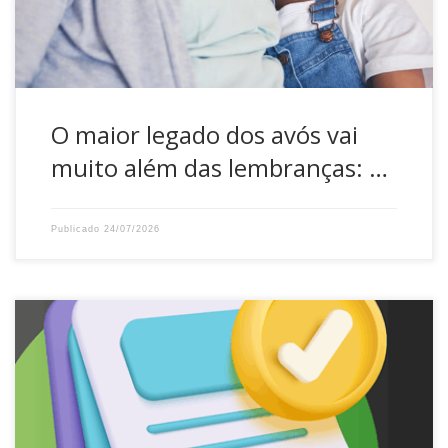
que as melhores conquistas da vida são […]
O maior legado dos avós vai
muito além das lembranças: …
Publicado
24/07/2026
A DATUSPREV comunica aos seus Participantes Ativos e
Assistidos que a alteração proposta para o Regulamento
do Plano de Benefícios Previdenciários CIASC – CIASCPREV,
comunicada no site da DATUSPREV, foi aprovada pela