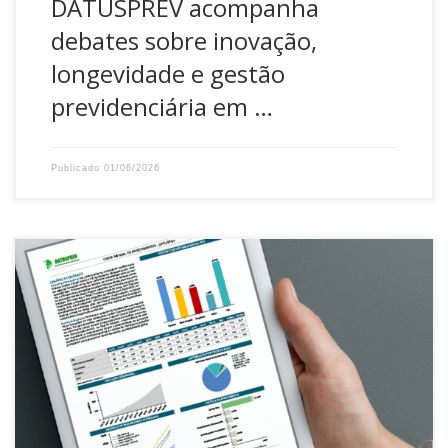
DATUSPREV acompanha
debates sobre inovação,
longevidade e gestão
previdenciária em …
Publicado
01/06/2026
A DATUSPREV publica mensalmente no site a Carta de
Investimentos para acompanhamento do retorno do seu
Plano de Benefícios. No documento é possível consultar o
histórico de rentabilidade, comparativo com indicadores,
distribuição por segmento e evolução patrimonial. Além de
comentários sobre o cenário econômico brasileiro e
internacional. Para acessar, no […]