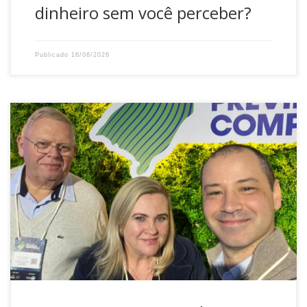
dinheiro sem você perceber?
Publicado
16/06/2026
A DATUSPREV esteve presente no 16º Encontro de
Previdência Complementar da Região Sul, realizado entre
os dias 20 e 22 de maio de 2026, em Foz do Iguaçu (PR).
Representaram a Entidade o Diretor Presidente, Paulo
Roberto Kaesemodel, e a Diretora Administrativa
Financeira, Simone Hansen Rateke. Promovido pela
Associação dos […]