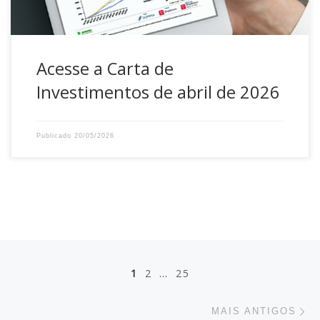
Acesse a Carta de
Investimentos de abril de 2026
Publicado
20/05/2026
Posts navigation
1
2
…
25
Ma
MAIS ANTIGOS