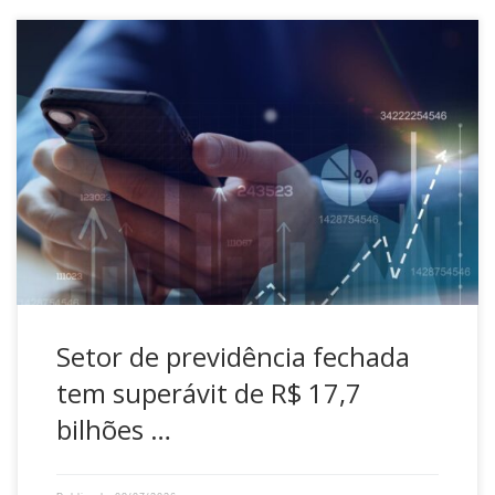
As Entidades Fechadas de Previdência Complementar
(EFPC) fecharam 2025 com superávit líquido de R$ 17,7
bilhões. O patrimônio das entidades de previdência
complementar fechadas chegou a R$ 1,41 trilhão ao final
de 2025. O resultado consta do Relatório Gerencial de
Previdência Complementar (RGPC) do 4º trimestre de 2025,
divulgado pelo […]
Setor de previdência fechada
tem superávit de R$ 17,7
bilhões …