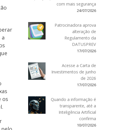
com mais segurança
ção
24/07/2026
Patrocinadora aprova
perar
alteração de
 a
Regulamento da
DATUSPREV
os
17/07/2026
que
Acesse a Carta de
Investimentos de junho
de 2026
o
17/07/2026
xas
e os
Quando a informação é
transparente, até a
l.
Inteligência Artificial
confirma
r
10/07/2026
 pelo